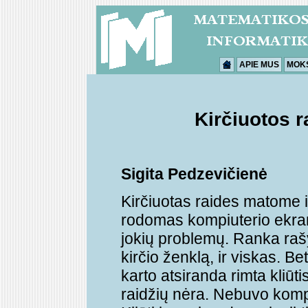
APIE MUS
MOK
Kirčiuotos 
Sigita Pedzevičienė
Kirčiuotas raides matome i
rodomas kompiuterio ekrane
jokių problemų. Ranka rašyt
kirčio ženklą, ir viskas. Bet
karto atsiranda rimta kliūti
raidžių nėra. Nebuvo kompiu