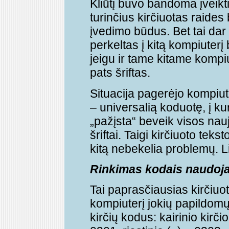
Kliūtį buvo bandoma įveikti
turinčius kirčiuotas raides 
įvedimo būdus. Bet tai dar 
perkeltas į kitą kompiuterį 
jeigu ir tame kitame kompiu
pats šriftas.
Situacija pagerėjo kompiu
– universalią koduotę, į kur
„pažįsta“ beveik visos na
šriftai. Taigi kirčiuoto tek
kitą nebekelia problemų. Li
Rinkimas kodais naudoj
Tai paprasčiausias kirčiuot
kompiuterį jokių papildomų p
kirčių kodus: kairinio kirči