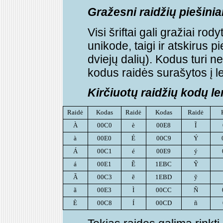
Gražesni raidžių piešinia
Visi šriftai gali gražiai rod
unikode, taigi ir atskirus 
dviejų dalių). Kodus turi ne
kodus raidės surašytos į le
Kirčiuotų raidžių kodų le
Raidė
Kodas
Raidė
Kodas
Raidė
À
00C0
è
00E8
Ĩ
à
00E0
É
00C9
Ý
Á
00C1
é
00E9
ý
á
00E1
Ẽ
1EBC
Ỹ
Ã
00C3
ẽ
1EBD
ỹ
ã
00E3
Ì
00CC
Ñ
È
00C8
Í
00CD
ñ