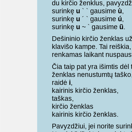
du kirčio ženklus, pavyzdži
surinkę
u
` ` gausime
ù
,
surinkę
u
´ ` gausime
ú
,
surinkę
u
~ ` gausime
ũ
.
Dešininio kirčio ženklas 
klavišo kampe. Tai reiškia, 
renkamas laikant nuspaust
Čia taip pat yra išimtis dėl
ženklas nenustumtų taško,
raidė
i
,
kairinis kirčio ženklas,
taškas,
kirčio ženklas
kairinis kirčio ženklas.
Pavyzdžiui, jei norite surin