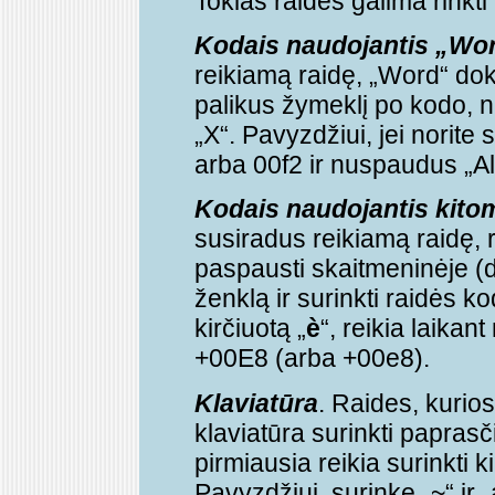
Tokias raides galima rinkti
Kodais naudojantis „Wo
reikiamą raidę, „Word“ doku
palikus žymeklį po kodo, n
„X“. Pavyzdžiui, jei norite 
arba 00f2 ir nuspaudus „Al
Kodais naudojantis kito
susiradus reikiamą raidę, r
paspausti skaitmeninėje (d
ženklą ir surinkti raidės ko
kirčiuotą „
è
“, reikia laikan
+00E8 (arba +00e8).
Klaviatūra
. Raides, kurios
klaviatūra surinkti papras
pirmiausia reikia surinkti k
Pavyzdžiui, surinkę „~“ ir 