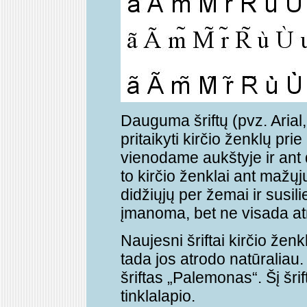
Dauguma šriftų (pvz. Ari
pritaikyti kirčio ženklų pri
vienodame aukštyje ir ant d
to kirčio ženklai ant mažųj
didžiųjų per žemai ir susili
įmanoma, bet ne visada atr
Naujesni šriftai kirčio ženk
tada jos atrodo natūraliau
šriftas „Palemonas“. Šį šrift
tinklalapio.