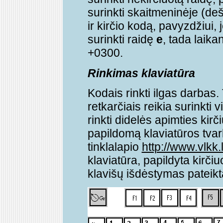
surinkti skaitmeninėje (deš
ir kirčio kodą, pavyzdžiui, j
surinkti raidę
e
, tada laika
+0300.
Rinkimas klaviatūra
Kodais rinkti ilgas darbas. 
retkarčiais reikia surinkti v
rinkti didelės apimties kirč
papildomą klaviatūros tvark
tinklalapio
http://www.vlkk
klaviatūra, papildyta kirči
klavišų išdėstymas pateikt