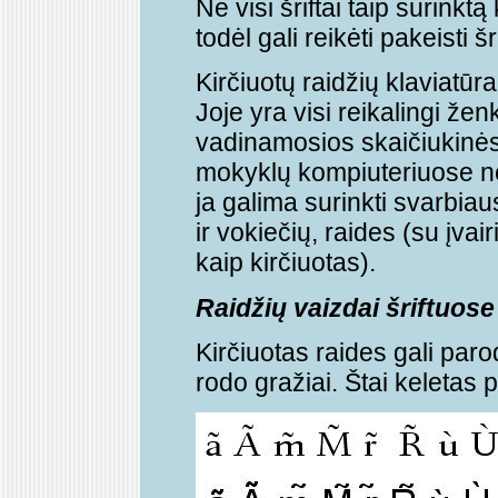
Ne visi šriftai taip surinktą
todėl gali reikėti pakeisti šri
Kirčiuotų raidžių klaviatūra
Joje yra visi reikalingi ženk
vadinamosios skaičiukinės 
mokyklų kompiuteriuose ne 
ja galima surinkti svarbia
ir vokiečių, raides (su įvair
kaip kirčiuotas).
Raidžių vaizdai šriftuose
Kirčiuotas raides gali paro
rodo gražiai. Štai keletas 