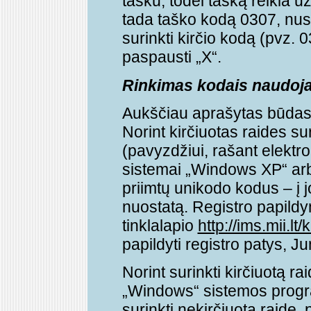
tašku, todėl tašką reikia užd
tada taško kodą 0307, nusp
surinkti kirčio kodą (pvz. 
paspausti „X“.
Rinkimas kodais naudoja
Aukščiau aprašytas būdas
Norint kirčiuotas raides su
(pavyzdžiui, rašant elektron
sistemai „Windows XP“ arb
priimtų unikodo kodus – į jo
nuostatą. Registro papildymo
tinklalapio
http://ims.mii.lt
papildyti registro patys, J
Norint surinkti kirčiuotą ra
„Windows“ sistemos progra
surinkti nekirčiuotą raidę, 