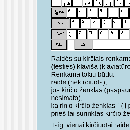
Raidės su kirčiais renkam
(tęsties) klavišą (klaviatū
Renkama tokiu būdu:
raidė (nekirčiuota),
jos kirčio ženklas (paspau
nesimato),
kairinio kirčio ženklas ` (
prieš tai surinktas kirčio ž
Taigi vienai kirčiuotai raide