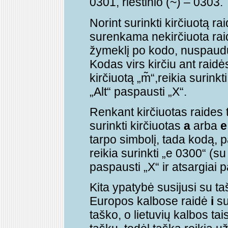
0301, riestinio (~) – 0303.
Norint surinkti kirčiuotą 
surenkama nekirčiuota raidė
žymeklį po kodo, nuspaudu
Kodas virs kirčiu ant raidės
kirčiuotą „m̃“,reikia surin
„Alt“ paspausti „X“.
Renkant kirčiuotas raides to
surinkti kirčiuotas
a
arba
e
tarpo simbolį, tada kodą, p
reikia surinkti „e 0300“ (s
paspausti „X“ ir atsargiai p
Kita ypatybė susijusi su 
Europos kalbose raidė
i
su
taško, o lietuvių kalbos tai