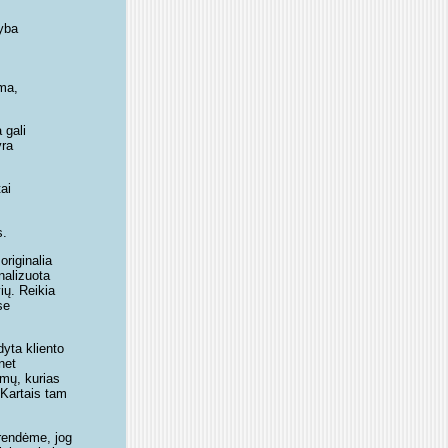
nyba
oma,
 gali
yra
ai
s.
originalia
nalizuota
vių. Reikia
se
dyta kliento
net
amų, kurias
. Kartais tam
prendėme, jog