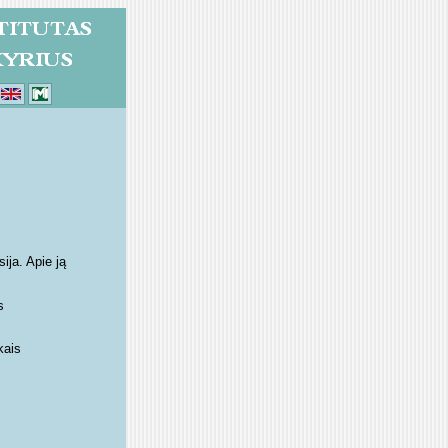
ija. Apie ją
s
kais