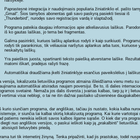
naršyklėje.
Paprastesnė integracija ir naudojimasis populiaria žiniatinklio el. pašto tar
„Gmail“. Šios tarnybos abonentas gali savo paskyrą pasiekti tiesiai iš
„Thunderbird“, nurodęs savo registracijos vardą ir slaptažodį.
Programa pateikia daugiau informacijos apie atkeliavusius laiškus. Parod
iš ko gautas laiškas, jo tema bei fragmentas.
Galima pasirinkti, kuriuos laiškų aplankus rodyti ir kaip surikiuoti. Programa
rodyti tik parankinius, tik vėliausiai naršytus aplankus arba tuos, kuriuose 
neskaitytų laiškų.
Yra paieškos juosta, spartinanti teksto paiešką atverstame laiške. Rezultat
matomi iškart, pradėjus rašyti frazę.
Automatiškai draudžiama įkelti žiniatinklyje esančius paveikslėlius į laišku
 versija, lokalizuota lietuviška programos atmaina išleidžiama vienu metu su 
aujinama automatiškai atsiradus naujam poversijui. Be to, iš dalies internacio
rogramos svetainė. Nemaža jos dalis išversta į įvairias kalbas, tarp jų ir į lietu
 vertimai visai neblogi, o tai ne itin dažnai pasitaiko užsieninėse daugiakalbė
iš kurio siunčiam programa, dar angliškas, tačiau jis nustato, kokia kalba nuro
istemoje, ir siunčia tai kalbai skirtą lokalizuotą programą. Kai kurie vartotojai 
d patiems nereikia ieškoti savos kalbos ilgame sąraše. O kiek dar yra progr
 diegti nuo angliškos versijos, o paskui ieškoti kaip ją „prakalbinti“ lietuviškai
i atsisiųsti lietuvybės priedą.
grama turi tik internetinį žinyną. Tenka pripažinti, kad jis prastokas, todėl nus