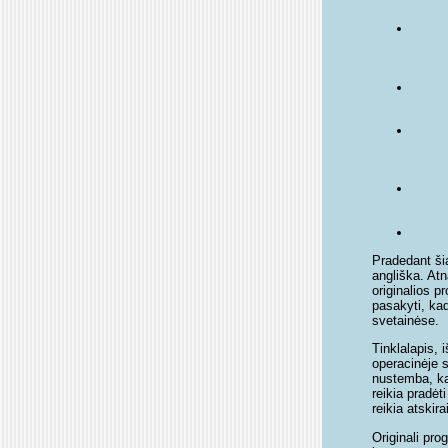
Pradedant šia
angliška. Atn
originalios p
pasakyti, kad
svetainėse.
Tinklalapis, 
operacinėje s
nustemba, ka
reikia pradėti
reikia atskira
Originali pro