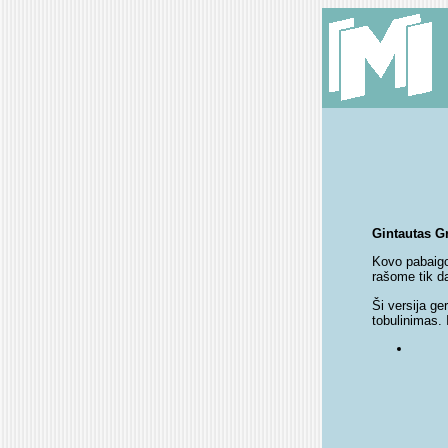
Gintautas Gr
Kovo pabaigoj
rašome tik da
Ši versija ge
tobulinimas.