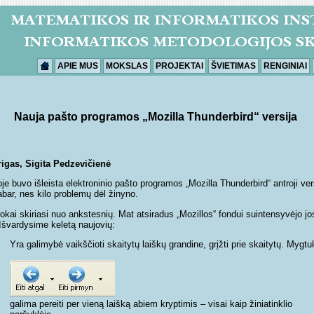
APIE MUS
MOKSLAS
PROJEKTAI
ŠVIETIMAS
RENGINIAI
Nauja pašto programos „Mozilla Thunderbird“ versija
igas, Sigita Pedzevičienė
e buvo išleista elektroninio pašto programos „Mozilla Thunderbird“ antroji vers
bar, nes kilo problemų dėl žinyno.
rokai skiriasi nuo ankstesnių. Mat atsiradus „Mozillos“ fondui suintensyvėjo jo
 Išvardysime keletą naujovių:
Yra galimybė vaikščioti skaitytų laiškų grandine, grįžti prie skaitytų. Mygtu
galima pereiti per vieną laišką abiem kryptimis – visai kaip žiniatinklio